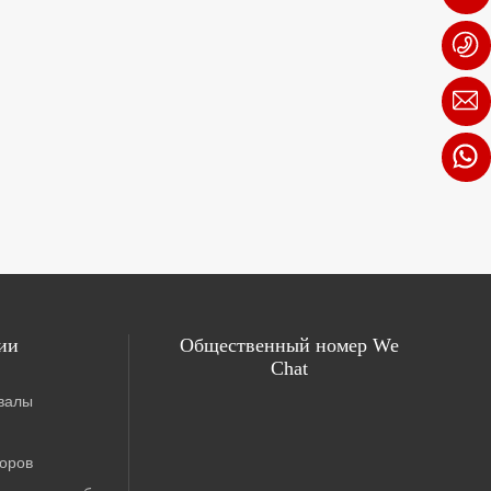
ии
Общественный номер We
Chat
валы
торов