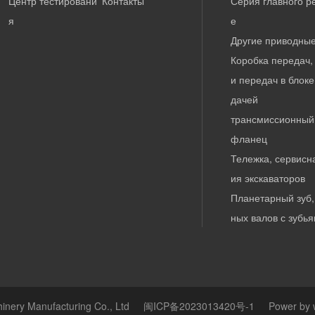
Центр тестировани
Контакты
Серия главного р
я
е
Другие приводные
Коробка передач,
и передач в блоке
дачей
трансмиссионный
фланец
Тележка, сервисн
ия экскаваторов
Планетарный зуб,
ных валов с зубь
nery Manufacturing Co., Ltd
闽ICP备2023013420号-1
Power by 