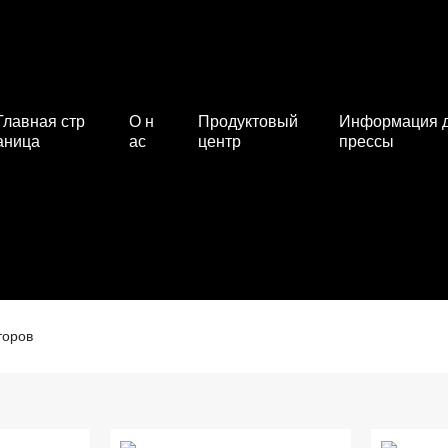
Главная стр
О н
Продуктовый
Информация 
аница
ас
центр
прессы
торов