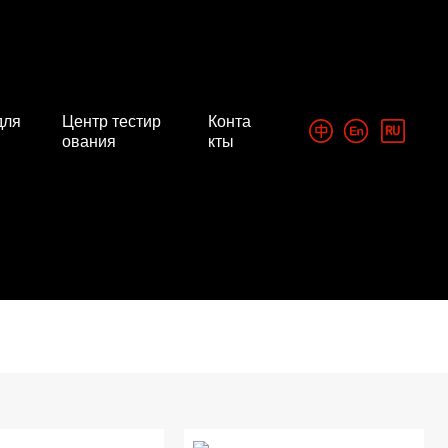
для
Центр тестир
Конта
ования
кты