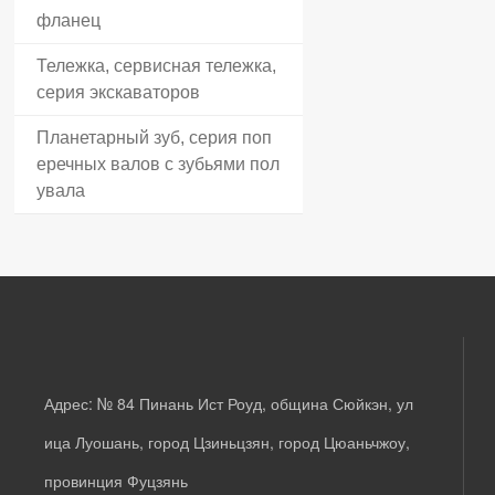
фланец
Тележка, сервисная тележка,
серия экскаваторов
Планетарный зуб, серия поп
еречных валов с зубьями пол
увала
Адрес: № 84 Пинань Ист Роуд, община Сюйкэн, ул
ица Луошань, город Цзиньцзян, город Цюаньчжоу,
провинция Фуцзянь