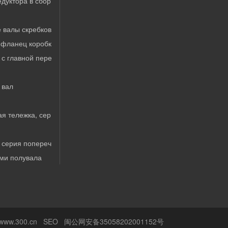
едуктора в сбор
 валы скребков
 фланец коробк
 с главной пере
 вал
ая тележка, сер
 серия попереч
ями полувала
www.300.cn
SEO
闽公网安备35058202001152号