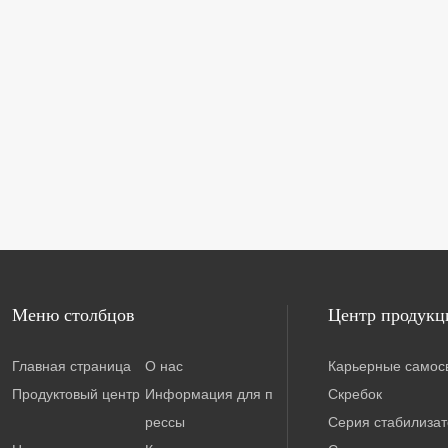
Меню столбцов
Центр продукц
Главная страница
О нас
Карьерные самос
Продуктовый центр
Информация для п
Скребок
рессы
Серия стабилиза